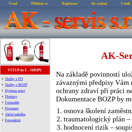
Úvod
Přihlásit se
Registrace
Ke stažení
Ceník
AK-Serv
VSTUP do E - SHOPU
Na základě povinností ul
Služby v PO
závaznými předpisy Vám n
Služby v BOZP
ochrany zdraví při práci n
Hygiena práce
Předpisy
Dokumentace BOZP by měl
Formuláře
Programy
osnova školení zaměstn
Akční nabídka
traumatologický plán –
Fotogalerie
hodnocení rizik – soupi